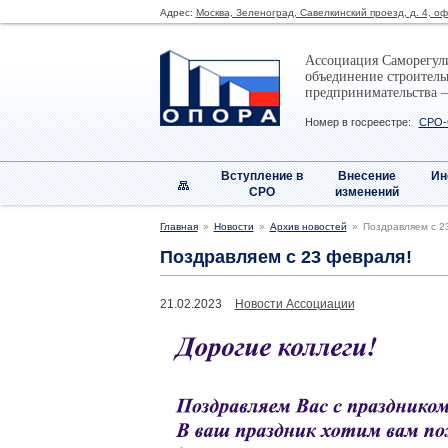
Адрес:
Москва, Зеленоград, Савелкинский проезд, д. 4, о
Ассоциация Саморегул
объединение строитель
предпринимательства 
Номер в госреестре:
СРО-
Вступление в
Внесение
Ин
СРО
изменений
Главная
Новости
Архив новостей
Поздравляем с 2
Поздравляем с 23 февраля!
21.02.2023
Новости Ассоциации