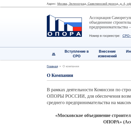
Адрес:
Москва, Зеленоград, Савелкинский проезд, д. 4, о
Ассоциация Саморегул
объединение строитель
предпринимательства 
Номер в госреестре:
СРО-
Вступление в
Внесение
Ин
СРО
изменений
Главная
О компании
О Компании
В рамках деятельности Комиссии по ст
ОПОРЫ РОССИИ, для обеспечения возмож
среднего предпринимательства на максим
«Московское объединение строител
ОПОРА» (Ас