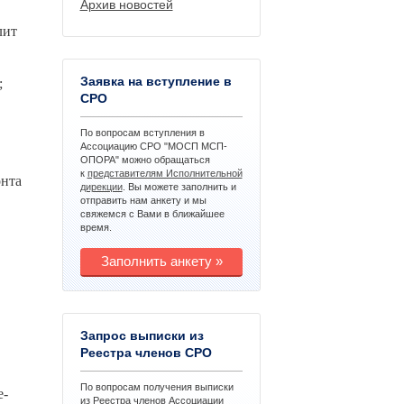
Архив новостей
лит
Заявка на вступление в
;
СРО
По вопросам вступления в
Ассоциацию СРО "МОСП МСП-
ОПОРА" можно обращаться
к
представителям Исполнительной
онта
дирекции
. Вы можете заполнить и
отправить нам анкету и мы
свяжемся с Вами в ближайшее
время.
Заполнить анкету »
З
апрос выписки из
Реестра членов СРО
По вопросам получения выписки
e-
из Реестра членов Ассоциации