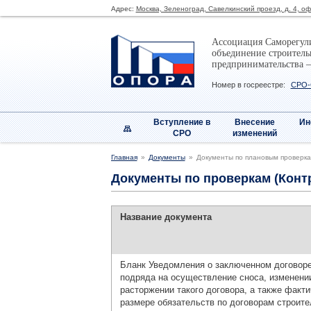
Адрес:
Москва, Зеленоград, Савелкинский проезд, д. 4, о
Ассоциация Саморегул
объединение строитель
предпринимательства 
Номер в госреестре:
СРО-
Вступление в
Внесение
Ин
СРО
изменений
Главная
Документы
Документы по плановым проверк
Документы по проверкам (Конт
Название документа
Бланк Уведомления о заключенном договоре
подряда на осуществление сноса, изменении
расторжении такого договора, а также факт
размере обязательств по договорам строите