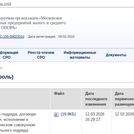
фис 1408
ируемая организация «Московское
ных предприятий малого и среднего
– ОПОРА»
С-195-09022010
Дата регистрации:
09.02.2010
формация
Реестр членов
Информационные
Документы
СРО
СРО
материалы
ам
роль)
Файл
Дата
Дата
последнего
первично
изменения
размещен
 подряда, договоре
(19.9КБ)
12.03.2026
12.03.2026
, исполнении и
16:29:17
ическом совокупном
льного подряда