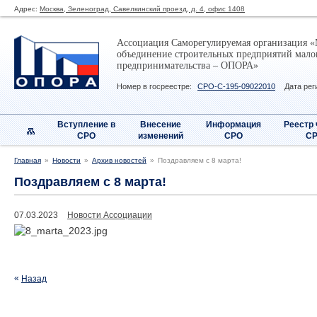
Адрес:
Москва, Зеленоград, Савелкинский проезд, д. 4, офис 1408
Ассоциация Саморегулируемая организация «
объединение строительных предприятий малог
предпринимательства – ОПОРА»
Номер в госреестре:
СРО-С-195-09022010
Дата рег
Вступление в
Внесение
Информация
Реестр
СРО
изменений
СРО
С
Главная
Новости
Архив новостей
Поздравляем с 8 марта!
Поздравляем с 8 марта!
07.03.2023
Новости Ассоциации
Назад