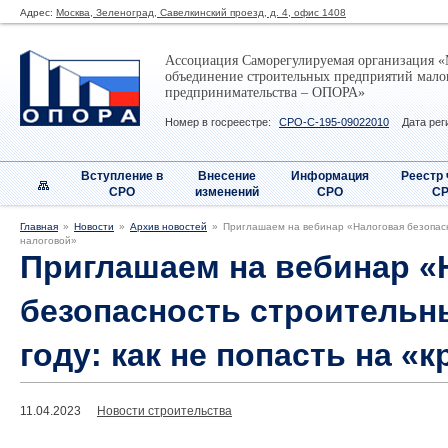
Адрес:
Москва, Зеленоград, Савелкинский проезд, д. 4, офис 1408
Ассоциация Саморегулируемая организация «
объединение строительных предприятий малог
предпринимательства – ОПОРА»
Номер в госреестре:
СРО-С-195-09022010
Дата рег
Вступление в
Внесение
Информация
Реестр
СРО
изменений
СРО
С
Главная
Новости
Архив новостей
Приглашаем на вебинар «Налоговая безопасно
налоговой»
Приглашаем на вебинар «
безопасность строительн
году: как не попасть на «
11.04.2023
Новости строительства