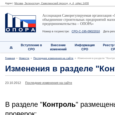
Адрес:
Москва, Зеленоград, Савелкинский проезд, д. 4, офис 1408
Ассоциация Саморегулируемая организация «
объединение строительных предприятий малог
предпринимательства – ОПОРА»
Номер в госреестре:
СРО-С-195-09022010
Дата рег
Вступление в
Внесение
Информация
Реестр
СРО
изменений
СРО
С
Главная
Новости
Последние изменения на сайте
Изменения в разделе "Контр
Изменения в разделе "Ко
23.10.2012
Последние изменения на сайте
В разделе "
Контроль
" размещен
проверок: