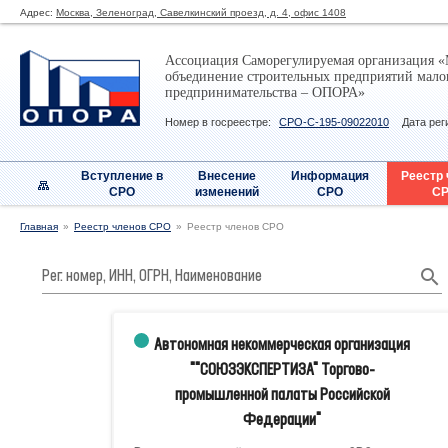
Адрес:
Москва, Зеленоград, Савелкинский проезд, д. 4, офис 1408
Ассоциация Саморегулируемая организация «
объединение строительных предприятий малог
предпринимательства – ОПОРА»
Номер в госреестре:
СРО-С-195-09022010
Дата рег
Вступление в
Внесение
Информация
Реестр
СРО
изменений
СРО
С
Главная
Реестр членов СРО
Реестр членов СРО